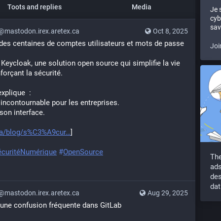
Toots and replies
Media
Je 
cyb
sav
mastodon.irex.aretex.ca
Oct 8, 2025
r des centaines de comptes utilisateurs et mots de passe 
Joi
Keycloak, une solution open source qui simplifie la vie 
forçant la sécurité.
xplique  :
incontournable pour les entreprises.
on interface.
.ca/blog/s%C3%A9cur
]
écuritéNumérique
#
OpenSource
The
ads
des
dat
mastodon.irex.aretex.ca
Aug 29, 2025
une confusion fréquente dans GitLab