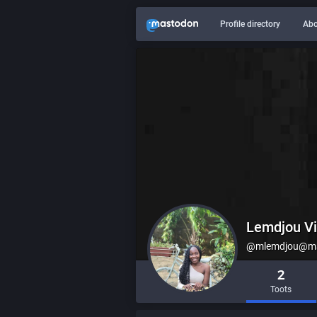
Profile directory
Abo
Lemdjou Vi
@mlemdjou@mas
2
Toots