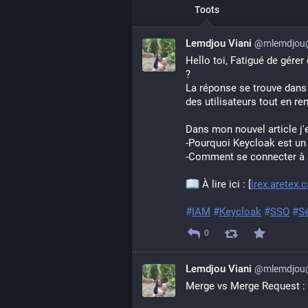
Toots
Lemdjou Viani
@mlemdjou@
Hello toi, Fatigué de gére
?
La réponse se trouve dans 
des utilisateurs tout en ren
Dans mon nouvel article j'e
-Pourquoi Keycloak est un 
-Comment se connecter à s
 À lire ici : [
irex.aretex
#
IAM
#
Keycloak
#
SSO
#
S
0
Lemdjou Viani
@mlemdjou@
Merge vs Merge Request : 