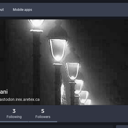
ut
Mobile apps
ani
todon.irex.aretex.ca
3
5
Following
Followers