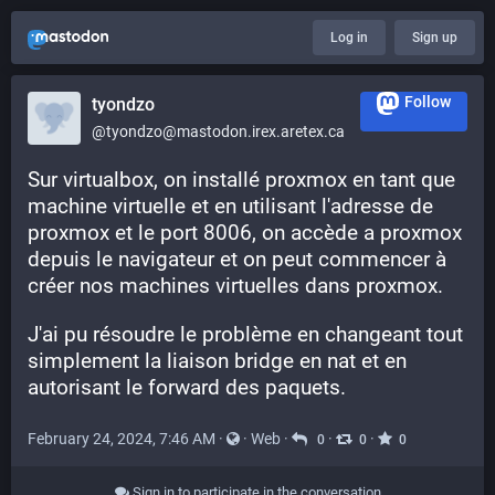
Log in
Sign up
Follow
tyondzo
@tyondzo@mastodon.irex.aretex.ca
Sur virtualbox, on installé proxmox en tant que 
machine virtuelle et en utilisant l'adresse de 
proxmox et le port 8006, on accède a proxmox 
depuis le navigateur et on peut commencer à 
créer nos machines virtuelles dans proxmox.
J'ai pu résoudre le problème en changeant tout 
simplement la liaison bridge en nat et en 
autorisant le forward des paquets.
February 24, 2024, 7:46 AM
·
·
Web
·
·
·
0
0
0
Sign in to participate in the conversation